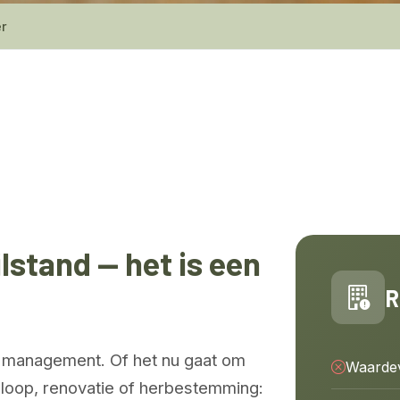
r
lstand — het is een
R
 management. Of het nu gaat om
Waardev
sloop, renovatie of herbestemming: