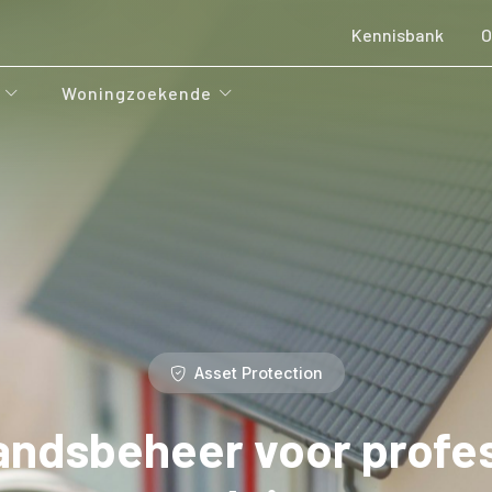
Kennisbank
O
Woningzoekende
Asset Protection
ndsbeheer voor profe