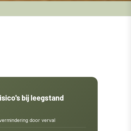
isico's bij leegstand
ermindering door verval