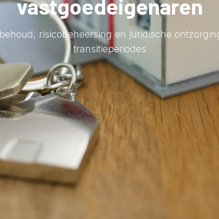
vastgoedeigenaren
ehoud, risicobeheersing en juridische ontzorging
transitieperiodes