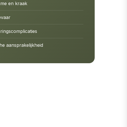
sme en kraak
evaar
ringscomplicaties
he aansprakelijkheid