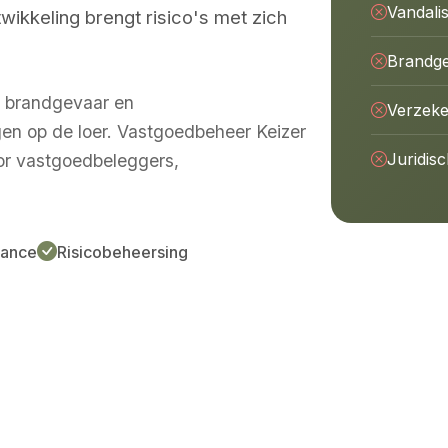
Vandali
wikkeling brengt risico's met zich
Brandg
, brandgevaar en
Verzeke
gen op de loer. Vastgoedbeheer Keizer
Juridisc
or vastgoedbeleggers,
iance
Risicobeheersing